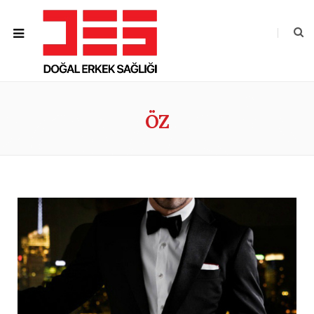
ROWSI
ÖZ