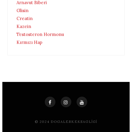
Arnavut Biberi
Glisin
Creatin
Kazein
Testosteron Hormonu
Kırmızı Hap
© 2024 DOGALERKEKSAGLIGI