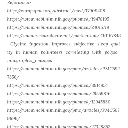
Referanslar:
http://europepmc.org/abstract/med/17909408
https://www.ncbi.nlm.nih.gov/pubmed/19478195
https://www.ncbi.nlm.nih.gov/pubmed/24015719
https://www.researchgate.net/publication/230167843
_Glycine_ingestion_improves_subjective_sleep_qual
ity_in_human_volunteers_correlating_with_polyso
mnographic_changes
https://www.ncbi.nlm.nih.gov/pmc/articles/PMC592
7356/
https://www.ncbi.nlm.nih.gov/pubmed/8914954
https://www.ncbi.nlm.nih.gov/pubmed/29559876
https://www.ncbi.nlm.nih.gov/pubmed/12945830
https://www.ncbi.nlm.nih.gov/pmc/articles/PMC567
9696/
https://www.ncbi.nlm.nih.gov/pubmed/27328852